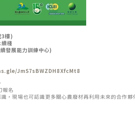
3樓)
永續棧
環境永續發展能力訓練中心)
rms.gle/JmS7sBWZDH8XfcMt8
～
刀報名
認識，現場也可認識更多關心農廢材再利用未來的合作夥