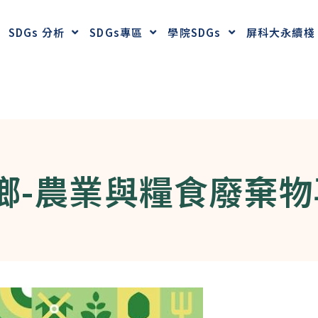
SDGs 分析
SDGs專區
學院SDGs
屏科大永續棧
鄉-農業與糧食廢棄物