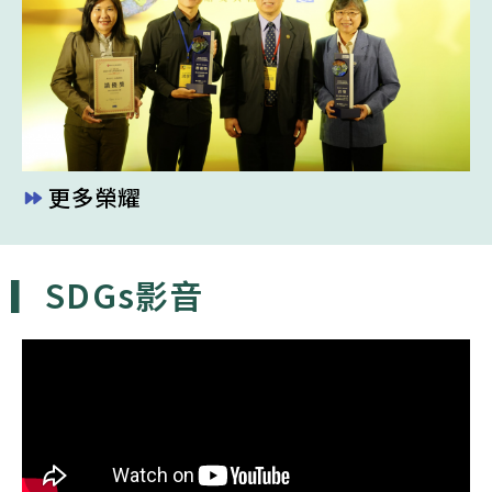
更多榮耀
▎SDGs影音