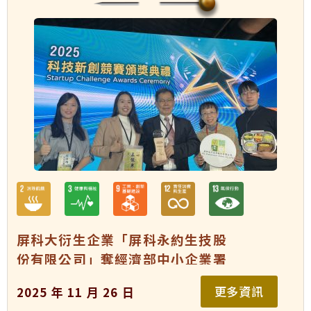
屏科大衍生企業「屏科永約生技股
份有限公司」奪經濟部中小企業署
「2025 科技新創競賽」健康照護組
更多資訊
2025 年 11 月 26 日
優勝