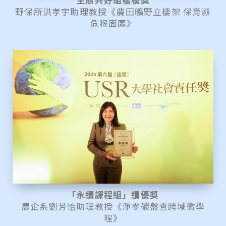
野保所洪孝宇助理教授《農田曠野立棲架 保育瀕
危猴面鷹》
「永續課程組」績優獎
農企系劉芳怡助理教授《淨零碳盤查跨域微學
程》