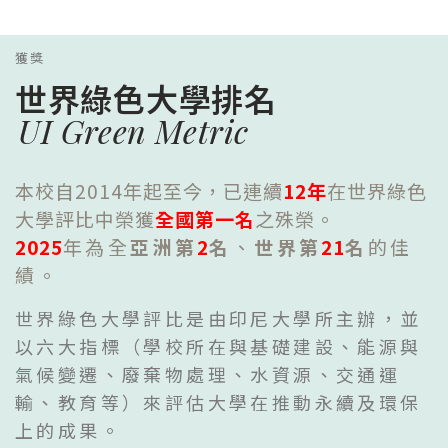
獲獎
世界綠色大學排名
UI Green Metric
本校自2014年起至今，已連續
12年
在世界綠色
大學評比中榮獲
全國第一名
之殊榮。
2025
年為全
亞洲第
2
名
、
世界第
21
名
的佳
績。
世界綠色大學評比是由印尼大學所主辦，並
以六大指標（學校所在與基礎建設、能源與
氣候變遷、廢棄物處理、水資源、交通運
輸、教育等）來評估大學在推動永續及環保
上的成果。