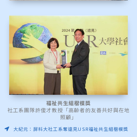
福祉共生組楷模獎
社工系團隊許俊才教授「高齡者的友善共好與在地
照顧」
大紀元：屏科大社工系奪遠見USR福祉共生組楷模獎