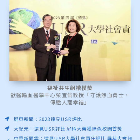
福祉共生組楷模獎
獸醫輸血醫學中心蔡宜倫教授「守護熱血勇士，
傳遞人寵幸福」
屏東新聞：2023遠見USR評比
大紀元：遠見USR評比 屏科大榮獲綠色校園首獎
中華新聞雲：遠見USR大學社會責任評比 屏科大奪綠