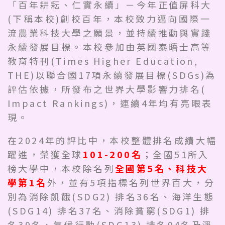
「百年耕耘、仁實永續」－今年正值屏科大
(下稱本校)創校百年，本校致力邁向國際一
流農業科技大學之願景，並持續推動與實踐
永續發展目標。本校參加由英國泰晤士高等
教育特刊(Times Higher Education,
THE)以聯合國17項永續發展目標(SDGs)為
評估依據，所發布之世界大學影響力排名(
Impact Rankings)，連續4年均有亮眼表
現。
在2024年的評比中，本校整體排名成績大幅
躍進，榮獲全球
101-200名
；全國51所入
榜大學中，本校除名列
全國第5名、科技大
學第1名
外，並有5項指標名列世界百大，分
別為消除飢餓(SDG2) 排名36名、海洋生態
(SDG14) 排名37名、消除貧窮(SDG1) 排
名39名、氣候行動(SDG13) 排名94名及淨