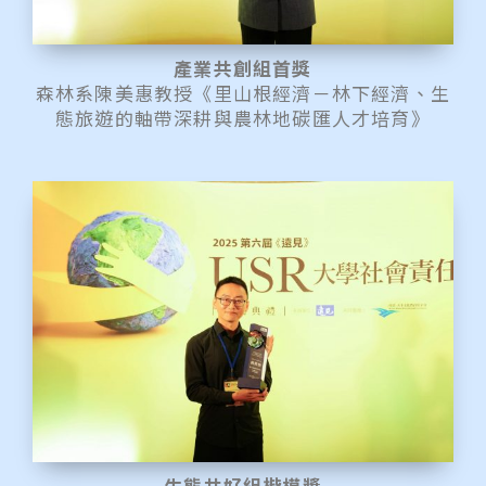
產業共創組首獎
森林系陳美惠教授《里山根經濟－林下經濟、生
態旅遊的軸帶深耕與農林地碳匯人才培育》
生態共好組楷模獎