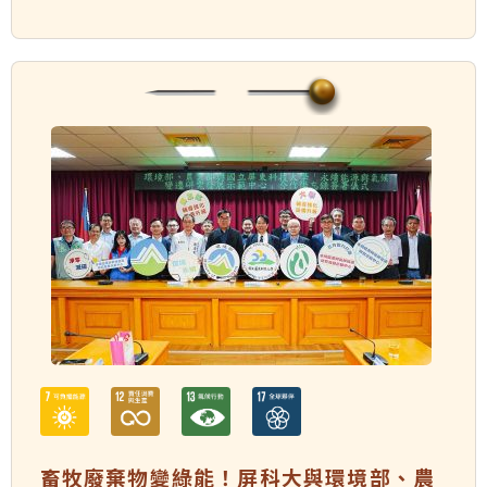
畜牧廢棄物變綠能！屏科大與環境部、農