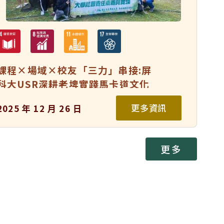
課程×場域×校友「三力」串接:屏
科大USR深耕老埤實踐馬卡道文化
全齡共學
更多資訊
2025 年 12 月 26 日
更多