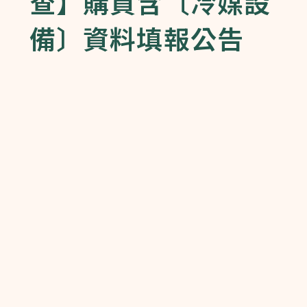
查】購買含〔冷媒設
備〕資料填報公告