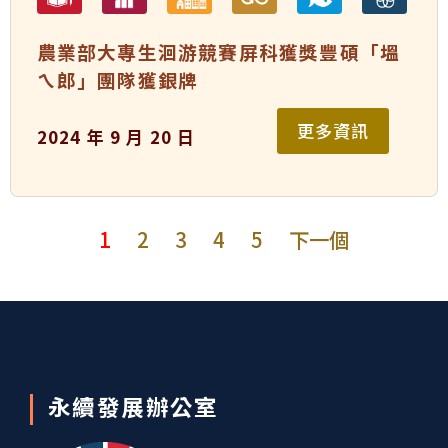
農業部大專生洄游競賽屏科獲獎豐碩「塭
ㄟ郎」團隊獲銀牌
更多資訊
2024 年 9 月 20 日
1
2
3
4
5
下一個
永續發展辦公室