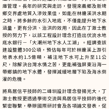
庫管理。長年的研究與走訪，發現來義鄉及新埤
鄉交界處地質入滲效果佳，如能在林邊溪洪水期
之時，將多餘的水引入地底，不僅能提升地下水
涵量，更有分洪、治洪的效用，因此在丁澈士教
授的努力下，以該工程設計理念打造出伏流水地
底水銀行－「大潮州地下水人工湖」。經調查該
建設整體300公頃，預估每年可於林邊溪上游引
地表水約1.5億噸，補注地下水可上升至11公
尺，除解決台灣水情之苦，更能補強屏東沿海一
帶鄉鎮的地下水體，發揮減緩地層下陷及海水倒
灌的危機。
將鳥居信平技師的二峰圳設計理念發揚光大，丁
澈士教授更透過學術交流與鳥居信平技師的後代
緊密聯繫，舉辦國際研討會及各項論文發表，促