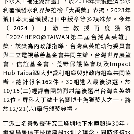
下水人工補注湖計畫」，於2018年榮獲經濟部水
利署頒發水利界英雄榜「大禹獎」表揚，2023年
獲日本天皇頒授旭日中綬章等多項殊榮。今年
（2024）丁澈士教授再度獲得
「2024HERO@TAIWAN第二屆台灣真英雄」
獎，該獎為內政部指導，台灣真英雄執行委員會
與三立電視慈善基金會共同主辦，台灣世界展望
會、信誼基金會、荒野保護協會以及Impact
Hub Taipai四大非營利組織與非政府組織共同協
辦。總計報名162件，30組進入最後決選，於
10/15(二)經評審團熱烈討論後選出台灣真英雄
12位，屏科大丁澈士名譽博士為獲獎人之一，將
於12/21(六)舉行頒獎典禮。
丁澈士名譽教授研究二峰圳地下水庫超過30年，
繼承鳥居信平技師建設水圳之理念，同時修復水