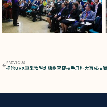
PREVIOUS
捐贈URX車型教學訓練納智捷攜手屏科大育成技