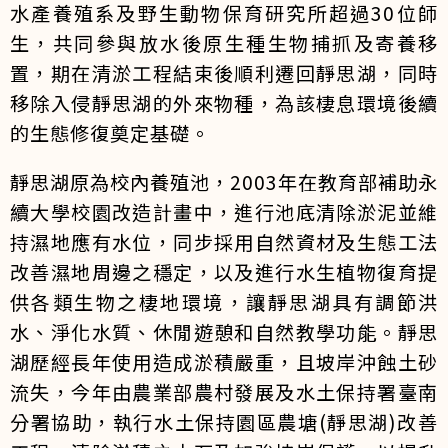
水產養殖系及野生動物保育研究所超過30位師
生，共同參與放水後原生種生物捕抓及寄養移
置，期在清淤工程結束後順利遷回靜思湖，同時
移除入侵靜思湖的外來物種，為該棲息環境後續
的生態修復奠定基礎。
靜思湖原為校內養殖池，2003年在教育部補助永
續大學校園改造計畫中，進行池底清除淤泥並維
持濕地應有水位，同步採用自然資材及生態工法
改善濕地周邊之穩定，以及進行水生植物復育提
供各類生物之棲地環境，讓靜思湖具有調節洪
水、淨化水質、休閒遊憩和自然教學功能。靜思
湖歷經長年使用造成淤積嚴重，且坡岸沖蝕土砂
流失，今年由農業部農村發展及水土保持署臺南
分署協助，執行水土保持園區農塘(靜思湖)改善