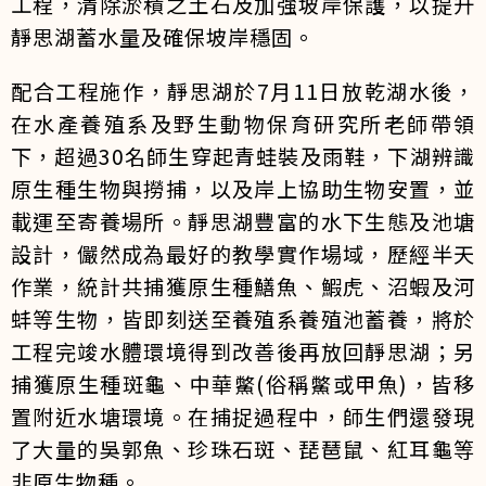
工程，清除淤積之土石及加強坡岸保護，以提升
靜思湖蓄水量及確保坡岸穩固。
配合工程施作，靜思湖於7月11日放乾湖水後，
在水產養殖系及野生動物保育研究所老師帶領
下，超過30名師生穿起青蛙裝及雨鞋，下湖辨識
原生種生物與撈捕，以及岸上協助生物安置，並
載運至寄養場所。靜思湖豐富的水下生態及池塘
設計，儼然成為最好的教學實作場域，歷經半天
作業，統計共捕獲原生種鱔魚、鰕虎、沼蝦及河
蚌等生物，皆即刻送至養殖系養殖池蓄養，將於
工程完竣水體環境得到改善後再放回靜思湖；另
捕獲原生種斑龜、中華鱉(俗稱鱉或甲魚)，皆移
置附近水塘環境。在捕捉過程中，師生們還發現
了大量的吳郭魚、珍珠石斑、琵琶鼠、紅耳龜等
非原生物種。