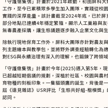
「守護億隻鴞」計畫於2021年啟動，初由屏科
工作，至今已累積眾多學生加入團隊，實踐從校
實踐的深厚能量。該計畫截至2024年底，已於
部分地點已連續4年穩定繁殖，顯示人工巢箱與
無毒農產採購，讓生態議題逐步融入企業文化與
除執行現地保育工作外，屏科大團隊亦針對農友
列主題繪本與教學包，並將野外調查經驗轉化為
對ESG與永續治理有深入的理解，也鍛鍊了跨領
「守護億隻鴞」計畫於今年(2025)邁入第5
已超越短期倡議的規劃，深植於社區、校園與農
育物種的刻板印象。一隻貓頭鷹的誕生，背後是
屆《遠見雜誌》USR評比「生態共好組-楷模獎
認同。