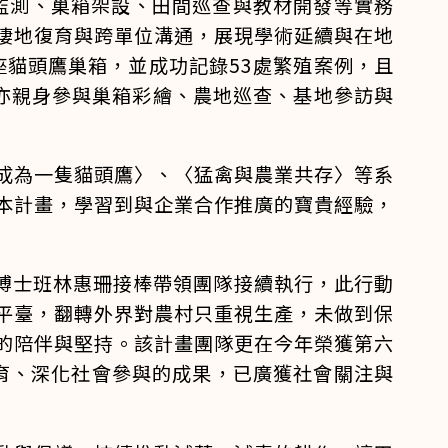
禽監測、巢箱架設、田間巡查與教材開發等實務
棲地復育與跨單位溝通，展現學術延續與在地
座貓頭鷹巢箱，並成功記錄53處繁殖案例，且
亦親身參與巢箱彩繪、農地巡查、基地參訪與
成為一隻貓頭鷹〉、〈猛禽與農業共存〉等系
本計畫，學習到與企業合作推廣的寶貴經驗，
源博士班林惠珊接棒帶領團隊接續執行，此行動
平臺，翻轉外界對農村只重視生產，未做到保
的陪伴與堅持。該計畫團隊更在今年榮獲第六
保育、深化社會參與的成果，已廣獲社會關注與