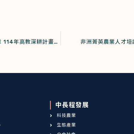
屏科大啟動「賦能智慧世代 創新跨域人才」新篇章 114年高教深耕計畫核定經費首度突破2億3,000萬元
非洲菁英農業人才培
中長程發展
科技農業
卷
生態產業