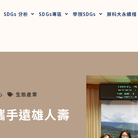
SDGs 分析
SDGs專區
學院SDGs
屏科大永續棧
心
生態產業
攜手遠雄人壽