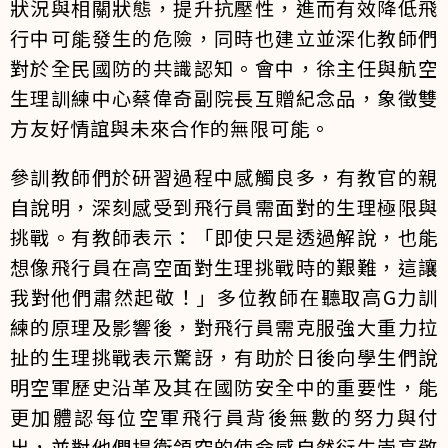
狀況與相關狀態，提升抗壓性，進而有效降低飛
行中可能發生的危險，同時也建立並深化教師們
對於全民國防的共識認知。會中，徐主任與航空
生理訓練中心蔡偉奇副院長互贈紀念品，象徵雙
方友好情誼與未來合作的無限可能。
參訓教師們於研習過程中感觸良多，有教官的親
自說明，深刻感受到飛行員需面對的生理極限與
挑戰。有教師表示：「即使只是透過解說，也能
想像飛行員在高空面對生理挑戰時的艱難，這讓
我對他們肅然起敬！」多位教師在聽取高G力訓
練的原理及影響後，對飛行員需克服強大重力拉
扯的生理挑戰表示驚訝，有助於日後向學生們說
明空軍歷史沿革及其在國防安全中的重要性，能
更加體認每位空軍飛行員背後無數的努力與付
出，並對他們捍衛領空的使命感自然衍生崇高敬