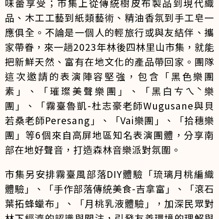
味蕾享受；市集上從傳統樹皮布製品到現代織
品、木工工藝到紙類藝術、精油香氛到手工皂一
應俱全。不論是一個人的輕旅行或與友結伴、攜
家帶眷，來一趟2023年林後四林里山市集，就能
把新鮮天然、富有在地文化的產品帶回家。團隊
這次邀請的表演陣容堅強，包含「黑色樂團
素」、「璀璨美聲樂團」、「黑白ㄘㄟˋ樂
團」、「霧臺魯凱-杜志豪老師Wugusane與貝
若桑老師Peresang」、「Vai樂團」、「拾穗樂
團」等6個來自高屏地區知名表演團體，分享南
部在地好聲音，打造森林音樂派對氛圍。
市集另安排霧臺風部落DIY體驗「琉璃月桃編織
體驗」、「手作部落傳統美食-吉拿富」、「滾石
葉拓蜂蠟布」、「月桃乳液體驗」，加深民眾對
林下經濟的認識與關注，引發友善環境的理解與