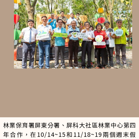
林業保育署屏東分署、屏科大社區林業中心第四
年合作，在10/14~15和11/18~19兩個週末假