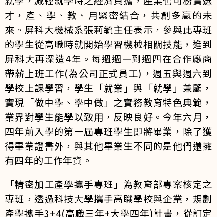
就學，減輕就學時之經濟負擔，產業也可務實選
才，產、學、教、用緊密結合，共創多贏的未
來。屏科大機械系張莉毓主任表示，參與此專班
的學生從高職時就開始學習機械相關技能，進到
屏科大再深造4年。每週週一到週四在合作廠商
帶薪上班工作(為公司正式員工)，週五與週六到
學校上課學習，學生「就業」與「就學」兼顧，
實現「做中學、學中做」之實務教育特色典範，
業界對學生能學以致用，反映良好。今年六月，
四年前入學的第一屆專班學生即將畢業，除了獲
得畢業證書外，與其他畢業生不同的是他們還擁
有四年的工作年資。
「精密加工產學攜手專班」為教育部專案核定之
專班，透過科技大學攜手高職學校與企業，規劃
產學攜手3+4(高職三年+大學四年)計畫，從訂定