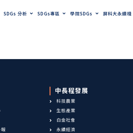
SDGs 分析
SDGs專區
學院SDGs
屏科大永續棧
中長程發展
科技農業
卷
生態產業
白金社會
子報
永續經濟