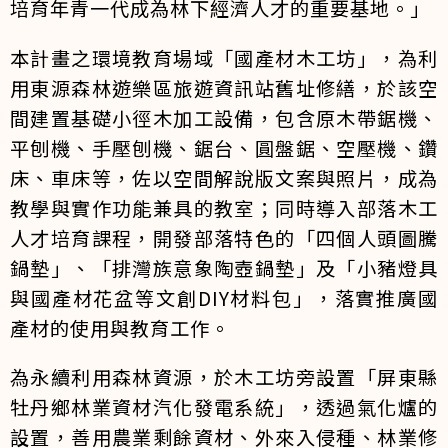
培育年青一代成為林下經濟人才的重要基地。」
本計畫之環境教育場域「國產材木工坊」，為利
用東源森林遊樂區旅遊資訊站舊址修繕，於該空
間建置基礎小徑木加工設備，包含原木帶鋸機、
平刨機、手壓刨機、鋸台、圓盤鋸、空壓機、鑽
床、車床等，佐以空間解說版文案與照片，成為
教學與實作功能兼具的教室；同時導入部落木工
人才培育課程，開發部落特色的「四個人頭圖騰
鍋墊」、「排灣族意象陶壺鍋墊」及「小豬燈具
與國產材花盆等文創DIY材料包」，落實推廣國
產材的使用與教育工作。
為永續利用森林資源，於木工坊旁設置「屏東縣
牡丹鄉林業資材汽化發電系統」，透過氣化爐的
設置，善用農業剩餘資材、外來入侵種、林業修