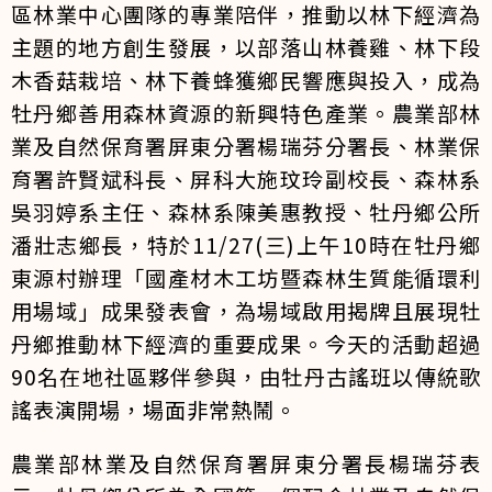
區林業中心團隊的專業陪伴，推動以林下經濟為
主題的地方創生發展，以部落山林養雞、林下段
木香菇栽培、林下養蜂獲鄉民響應與投入，成為
牡丹鄉善用森林資源的新興特色產業。農業部林
業及自然保育署屏東分署楊瑞芬分署長、林業保
育署許賢斌科長、屏科大施玟玲副校長、森林系
吳羽婷系主任、森林系陳美惠教授、牡丹鄉公所
潘壯志鄉長，特於11/27(三)上午10時在牡丹鄉
東源村辦理「國產材木工坊暨森林生質能循環利
用場域」成果發表會，為場域啟用揭牌且展現牡
丹鄉推動林下經濟的重要成果。今天的活動超過
90名在地社區夥伴參與，由牡丹古謠班以傳統歌
謠表演開場，場面非常熱鬧。
農業部林業及自然保育署屏東分署長楊瑞芬表