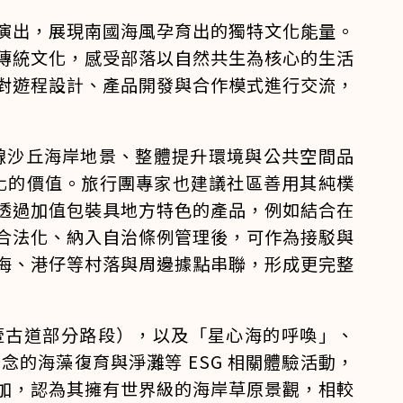
演出，展現南國海風孕育出的獨特文化能量。
傳統文化，感受部落以自然共生為核心的生活
對遊程設計、產品開發與合作模式進行交流，
線沙丘海岸地景、整體提升環境與公共空間品
文化的價值。旅行團專家也建議社區善用其純樸
透過加值包裝具地方特色的產品，例如結合在
合法化、納入自治條例管理後，可作為接駁與
海、港仔等村落與周邊據點串聯，形成更完整
塱壹古道部分路段），以及「星心海的呼喚」、
的海藻復育與淨灘等 ESG 相關體驗活動，
加，認為其擁有世界級的海岸草原景觀，相較