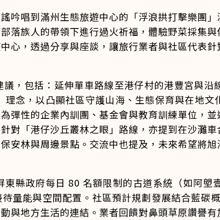
民謠吟唱到滿州生態旅遊中心的「浮浪拱打擊樂團」
在部落族人的帶領下進行過火祈福，體驗野菜採集與
遊中心，透過分享與座談，讓旅行業者與社區代表針
建議，包括：延伸單車路線至港仔村的港豐宮與沿
理）理念，以凸顯社區守護山海、生態保育與在地
較為彈性的企業內訓團、基金會與教育訓練單位，並
。針對「港仔沙丘叢林之眼」路線，亦提到在沙灘車
、保安林與周邊景點。交流中也提及，未來希望將旭
東縣政府每日 80 名額限制的古道系統（如阿
待量能與空間配置。社區預計規劃發展結合藍碳概念
行動與地方生活的連結。業者回饋對鼻頭草原讚譽有