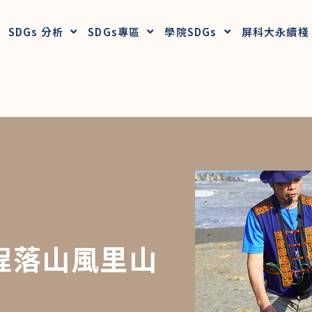
SDGs 分析
SDGs專區
學院SDGs
屏科大永續棧
程落山風里山