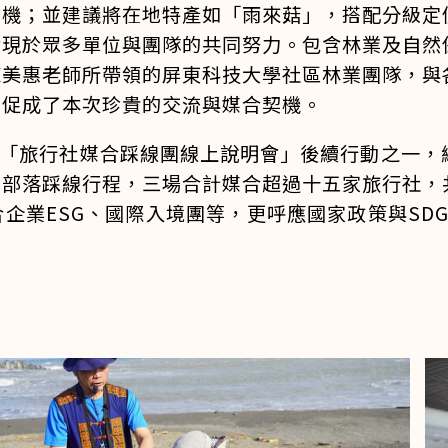
商機；並建議將在地特產如「雨來菇」，搭配分級定
實現於眾多單位與團隊的共同努力。包含林業及自然
陳美惠老師所帶領的屏東科技大學社區林業團隊，與
，促成了本次珍貴的交流與媒合契機。
日舉辦「旅行社媒合踩線團線上說明會」後續行動之一
山部落踩線行程，三場合計媒合超過十五家旅行社，
企業ESG、國際入境團等，更呼應國家政策與SD