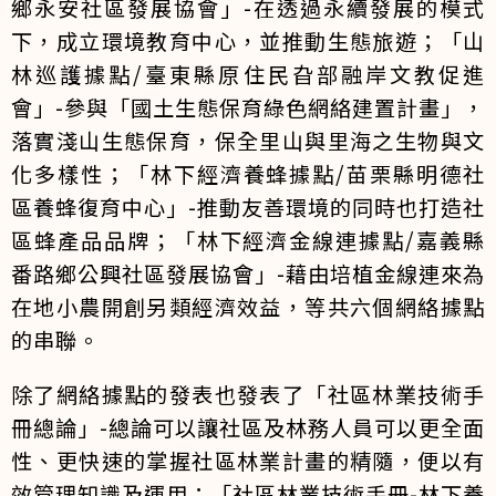
鄉永安社區發展協會」-在透過永續發展的模式
下，成立環境教育中心，並推動生態旅遊；「山
林巡護據點/臺東縣原住民旮部融岸文教促進
會」-參與「國土生態保育綠色網絡建置計畫」，
落實淺山生態保育，保全里山與里海之生物與文
化多樣性；「林下經濟養蜂據點/苗栗縣明德社
區養蜂復育中心」-推動友善環境的同時也打造社
區蜂產品品牌；「林下經濟金線連據點/嘉義縣
番路鄉公興社區發展協會」-藉由培植金線連來為
在地小農開創另類經濟效益，等共六個網絡據點
的串聯。
除了網絡據點的發表也發表了「社區林業技術手
冊總論」-總論可以讓社區及林務人員可以更全面
性、更快速的掌握社區林業計畫的精隨，便以有
效管理知識及運用；「社區林業技術手冊-林下養