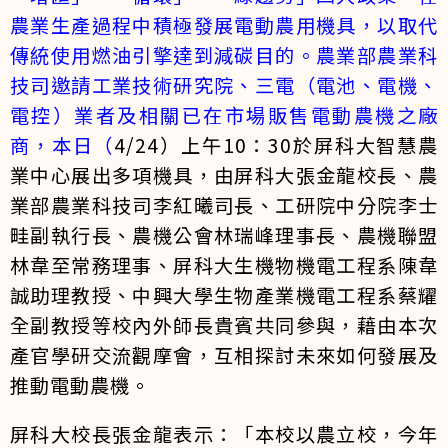
農業生產過程中積極發展電動農用機具，以取代
傳統使用燃油引擎達到減碳目的。農業部農業科
技司邀請工業技術研究院、三電（電池、電機、
電控）業者及相關已在市場販售電動農機之廠
商，本日（
4/24）上午10：30於屏科大智慧農
業中心展出多項機具，由屏科大張金龍校長、農
業部農業科技司李紅曦司長、工研院中分院李士
畦副執行長、農機公會林瑞峰理事長、農機聯盟
林韋至常務理事、屏科大生機物機電工程系陳韋
誠助理教授、中興大學生物產業機電工程系蔡耀
全副教授等校內外師長貴賓共同參與，藉由本次
產官學研交流觀摩會，互相探討未來如何發展及
推動電動農機。
屏科大校長張金龍表示：「本校以農立校，今年