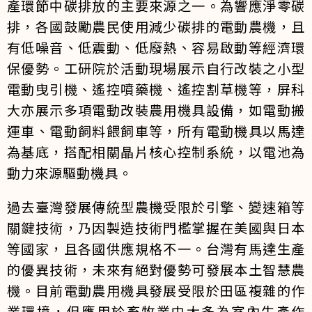
產環節中碳排放的主要來源之一。為響應淨零碳
排，各國鼓勵農民使用減少碳排的電動農機，且
有低噪音、低震動、低廢熱、容易啟動等經濟環
保優勢。工研院於活動現場展示自行改裝之小型
電動曳引機、遙控噴藥機、遙控割草機等，屏科
大亦展示多項電動改裝農用機具設備，如電動搬
運車、電動飼料餵飼車等，所有電動機具以馬達
為基底，搭配相關晶片核心控制系統，以電池為
動力來源驅動機具。
過去臺灣發展傳統型農機受限於引擎、變速箱等
關鍵技術，乃因製造技術門檻掌握在美國與日本
等國家，且各國供應規格不一。台灣有馬達生產
的優異技術，未來有絕對優勢可發展本土智慧農
機。目前電動農用機具發展受限於田區複雜的作
業環境，但應用於畜牧業中大多為室內生產作