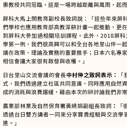
惠教授共同蒞臨，這是一場跨越距離與風雨，起
屏科大馬上閔教育副校長致詞說：「這些年來屏科
們學校也應用教育部高教深耕計畫一起推動，更
到屏科大參加過相關培訓課程。此外，2018屏科
學第一例，我們很高興可以和全台各地里山伴一
議在政策、理論及實務的重要推手；日本六名專
相信會讓大家很有啟發與收穫。」
日台里山交流會議的會長
中村伸之致詞表示：
「
式，我們透過建立社區共同意識，同時應用自然
成的消耗與浪費趨緩，藉由本次的研討論我們非
農業部林業及自然保育署黃綉娟副組長致詞
：
「
透過台日雙方講者一同來分享寶貴經驗與交流學
進。」