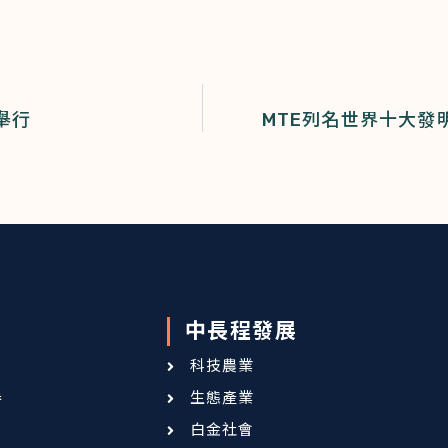
舉行
MTE列名世界十大發
中長程發展
科技農業
卷
生態產業
白金社會