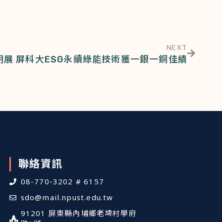
NEXT
明展 屏科大ESG永續綠能技術獲一銀一銅佳績
聯絡資訊
08-770-3202 # 6157
sdo@mail.npust.edu.tw
91201 屏東縣內埔鄉老埤村學府