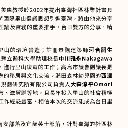
美惠教授於2002年提出臺灣社區林業計畫具
年將國際里山倡議思想引進臺灣，將由他來分享
理論及實務的重要推手，台日雙方的分享，精
里山的環境營造；註冊景觀建築師
河合嗣生
良縣立醫科大學助理校長
中川雅永Nakagawa
，進行里山復育的工作；高島市議會副議長
是
復甦的移居與文化交流。瀨田森林幼兒園的
西澤
境規劃研究所有限公司負責人
大森淳平Omori
市、滋賀縣等地，且長年投入里山的社會積極
工作經驗豐富，相信本次的交流能成為台日里
南安部落及宜蘭英士部落，針對臺灣的社區林