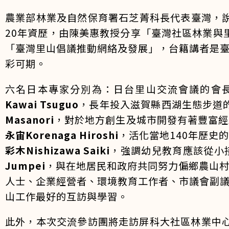
農業部林業及自然保育署石芝菁科長代表臺灣，說
20年資歷，由陳美惠教授分享「臺灣社區林業與
「臺灣里山倡議推動網絡及發展」，台籍講者是
彩可期。
六名日本專家分別為：日台里山交流會議的會
Kawai Tsuguo
，長年投入滋賀縣西湖生態步道
Masanori
，對於地方創生及城市開發有著豐富經
永宙Korenaga Hiroshi
，活化當地140年歷史
彩木Nishizawa Saiki
，強調幼兒教育應該從小
Jumpei
，與在地居民和政府共同努力偏鄉農山
人士、企業經營者、環境教育工作者、市議會副
山工作最好的互訪與學習。
此外，本次交流參訪團將走訪屏科大社區林業中